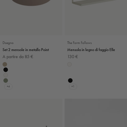
Dsegno
The Form Follows
Set 2 mensole in metallo Point
Mensola in legno di faggio Elle
Prezzo scontato
Prezzo scontato
A partire da 85 €
130 €
Colore
Colore
Tortora
Bianco
Nero
Bianco e blu
Bianco
Bianco e argento
Verde salvia
Nero
+4
+1