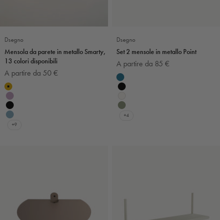
Dsegno
Dsegno
Mensola da parete in metallo Smarty,
Set 2 mensole in metallo Point
13 colori disponibili
Prezzo scontato
A partire da 85 €
Prezzo scontato
A partire da 50 €
Colore
Ottanio
Colore
Senape
Nero
Violoncello
Bianco
Nero
Verde salvia
+4
Carta da zucchero
+9