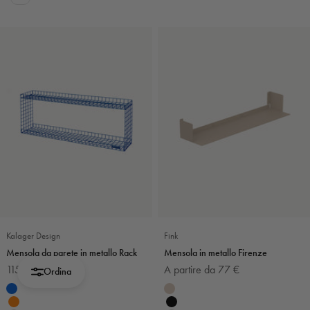
Kalager Design
Fink
Mensola da parete in metallo Rack
Mensola in metallo Firenze
Prezzo scontato
Prezzo scontato
115 €
A partire da 77 €
Ordina
Colore
Colore
Blu
Sabbia
Arancione
Nero