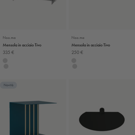
Noo.ma
Noo.ma
Mensola in acciaio Tivo
Mensola in acciaio Tivo
Prezzo scontato
Prezzo scontato
335 €
250 €
Colore
Colore
Doppio
Singolo
Singolo
Doppio
Novità