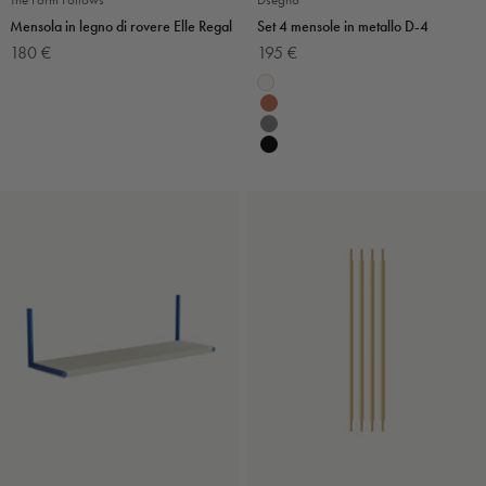
Mensola in legno di rovere Elle Regal
Set 4 mensole in metallo D-4
Prezzo scontato
Prezzo scontato
180 €
195 €
Colore
Colore
Legno naturale e blu
Bianco
Legno naturale e oro
Terracotta
Legno naturale e bianco
Grigio scuro
Nero