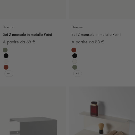
Dsegno
Dsegno
Set 2 mensole in metallo Point
Set 2 mensole in metallo Point
Prezzo scontato
Prezzo scontato
A partire da 85 €
A partire da 85 €
Colore
Colore
Verde salvia
Mattone
Nero
Nero
Bianco
Bianco
Mattone
Verde salvia
+4
+4