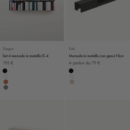
Dsegno
Fink
Set 4 mensole in metallo D-4
Mensola in metallo con ganci Nice
Prezzo scontato
Prezzo scontato
195 €
A partire da 79 €
Colore
Colore
Nero
Nero
Bianco
Bianco
Terracotta
Sabbia
Grigio scuro