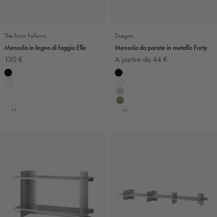
The Form Follows
Dsegno
Mensola in legno di faggio Elle
Mensola da parete in metallo Forty
Prezzo scontato
Prezzo scontato
130 €
A partire da 44 €
Colore
Colore
Nero
Nero
Bianco
Bianco
Bianco e blu
Grigio chiaro
Bianco e argento
Verde salvia
+1
+2