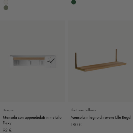
Bianco
Verde bosco
Eucalipto
Dsegno
The Form Follows
Mensola con appendiabiti in metallo
Mensola in legno di rovere Elle Regal
Flexy
Prezzo scontato
180 €
Prezzo scontato
92 €
Colore