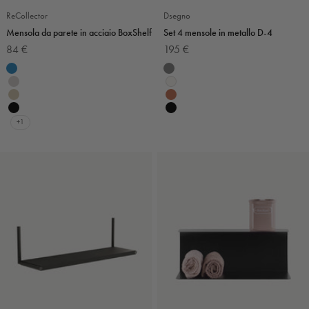
ReCollector
Dsegno
Mensola da parete in acciaio BoxShelf
Set 4 mensole in metallo D-4
Prezzo scontato
Prezzo scontato
84 €
195 €
Colore
Colore
Cobalto
Grigio scuro
Grigio chiaro
Bianco
Beige
Terracotta
Nero
Nero
+1