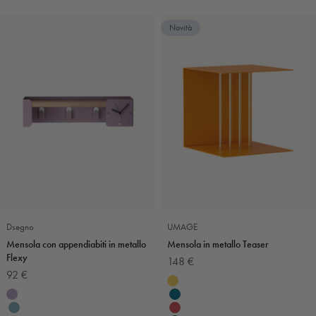
Novità
Dsegno
UMAGE
Mensola con appendiabiti in metallo
Mensola in metallo Teaser
Flexy
Prezzo scontato
148 €
Prezzo scontato
92 €
Colore
Giallo
Colore
Violetta
Petrolio
Carta da zucchero
Rosso rubino