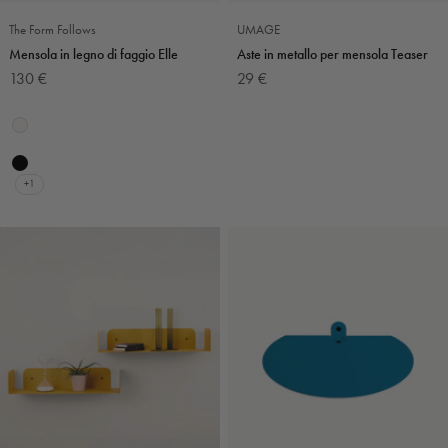
The Form Follows
UMAGE
Mensola in legno di faggio Elle
Aste in metallo per mensola Teaser
Prezzo scontato
Prezzo scontato
130 €
29 €
Colore
Bianco e blu
Bianco
Bianco e argento
Nero
+1