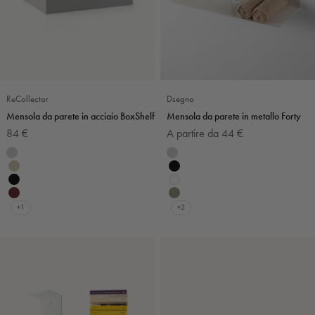
ReCollector
Dsegno
Mensola da parete in acciaio BoxShelf
Mensola da parete in metallo Forty
Prezzo scontato
Prezzo scontato
84 €
A partire da 44 €
Colore
Colore
Grigio chiaro
Grigio chiaro
Beige
Nero
Nero
Bianco
Burgundy
Verde salvia
+1
+2