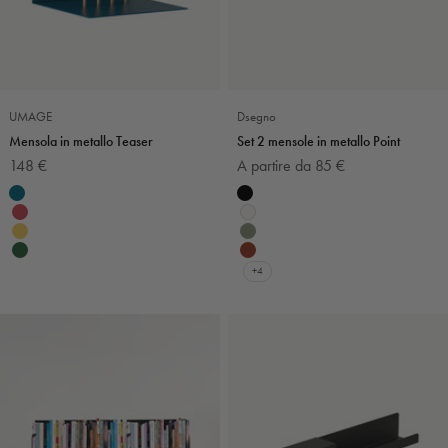
UMAGE
Dsegno
Mensola in metallo Teaser
Set 2 mensole in metallo Point
Prezzo scontato
Prezzo scontato
148 €
A partire da 85 €
Colore
Colore
Petrolio
Nero
Rosso rubino
Bianco
Giallo
Verde salvia
Verde bosco
Mattone
+4