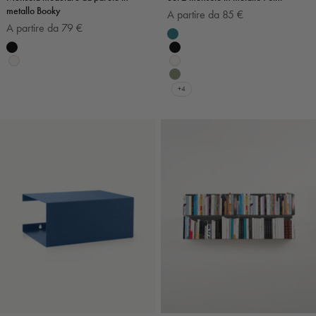
metallo Booky
Prezzo scontato
A partire da 85 €
Prezzo scontato
A partire da 79 €
Colore
Smeraldo
Colore
Nero
Nero
Bianco
Bianco
Verde salvia
+4