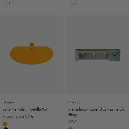
Grigio chiaro
Mattone
+2
+4
Dsegno
Dsegno
Set 2 mensole in metallo Point
Mensola con appendiabiti in metallo
Flexy
Prezzo scontato
A partire da 85 €
Prezzo scontato
92 €
Colore
Senape