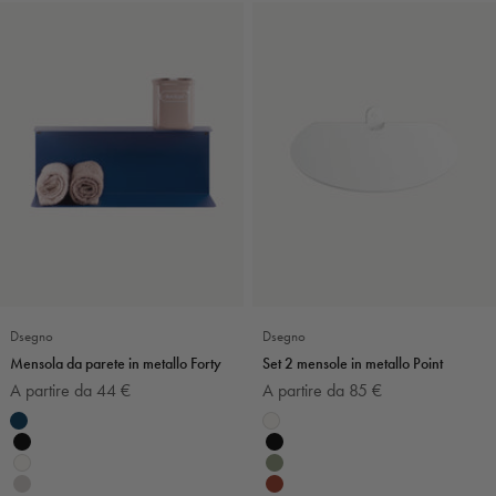
Dsegno
Dsegno
Mensola da parete in metallo Forty
Set 2 mensole in metallo Point
Prezzo scontato
Prezzo scontato
A partire da 44 €
A partire da 85 €
Colore
Colore
Blu navy
Bianco
Nero
Nero
Bianco
Verde salvia