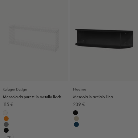
Kalager Design
Noo.ma
Mensola da parete in metallo Rack
Mensola in acciaio Lina
Prezzo scontato
Prezzo scontato
115 €
239 €
Colore
Colore
Bianco
Nero
Arancione
Beige
Grigio
Blu navy
Nero
+6