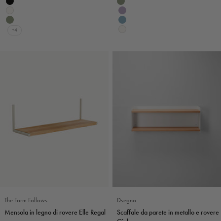
Colore
Nero
Eucalipto
Bianco
Violetta
Verde salvia
Carta da zucchero
+4
Bianco
The Form Follows
Dsegno
Mensola in legno di rovere Elle Regal
Scaffale da parete in metallo e rovere