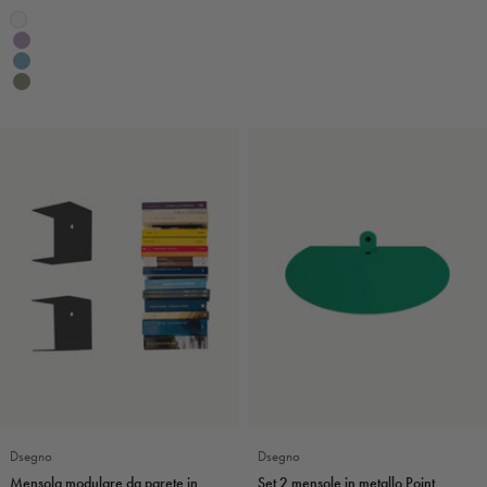
Legno naturale e oro
Colore
Bianco
Legno naturale e bianco
Violetta
Legno naturale e blu
Carta da zucchero
Eucalipto
Dsegno
Dsegno
Mensola modulare da parete in
Set 2 mensole in metallo Point