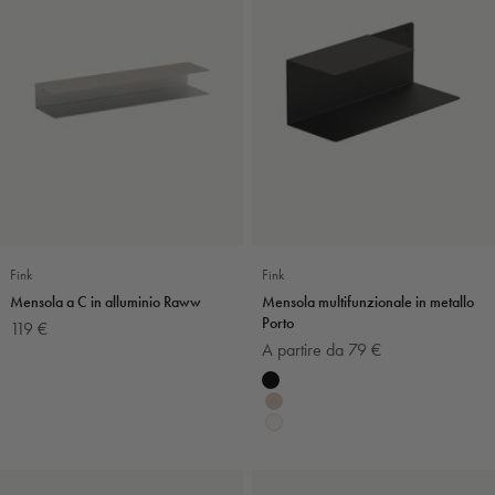
Fink
Fink
Mensola a C in alluminio Raww
Mensola multifunzionale in metallo
Porto
Prezzo scontato
119 €
Prezzo scontato
A partire da 79 €
Colore
Nero
Sabbia
Bianco