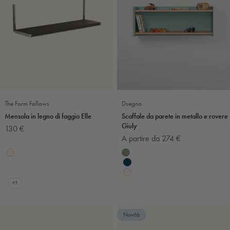
The Form Follows
Dsegno
Mensola in legno di faggio Elle
Scaffale da parete in metallo e rovere
Giuly
Prezzo scontato
130 €
Prezzo scontato
A partire da 274 €
Colore
Nero e argento
Colore
Bianco
Verde salvia
Bianco e blu
Blu navy
Bianco e argento
Bianco
+1
Novità