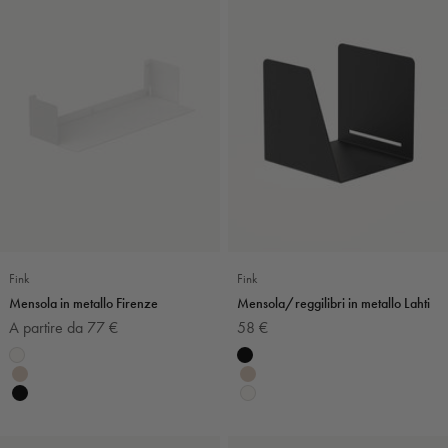
Fink
Fink
Mensola in metallo Firenze
Mensola/reggilibri in metallo Lahti
Prezzo scontato
Prezzo scontato
A partire da 77 €
58 €
Colore
Colore
Bianco
Nero
Sabbia
Sabbia
Nero
Bianco