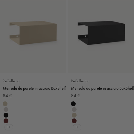
ReCollector
ReCollector
Mensola da parete in acciaio BoxShelf
Mensola da parete in acciaio BoxShelf
Prezzo scontato
Prezzo scontato
84 €
84 €
Colore
Colore
Beige
Nero
Grigio chiaro
Grigio chiaro
Nero
Beige
Burgundy
Burgundy
+1
+1