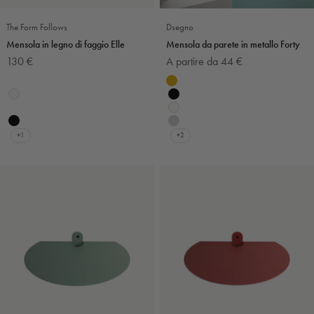
The Form Follows
Dsegno
Mensola in legno di faggio Elle
Mensola da parete in metallo Forty
Prezzo scontato
Prezzo scontato
130 €
A partire da 44 €
Colore
Colore
Bianco e argento
Senape
Bianco
Nero
Bianco e blu
Bianco
Nero
Grigio chiaro
+1
+2