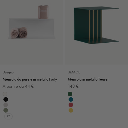
Dsegno
UMAGE
Mensola da parete in metallo Forty
Mensola in metallo Teaser
Prezzo scontato
Prezzo scontato
A partire da 44 €
148 €
Colore
Colore
Bianco
Verde bosco
Nero
Petrolio
Grigio chiaro
Rosso rubino
Verde salvia
Giallo
+2