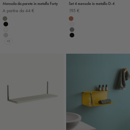
Mensola da parete in metallo Forty
Set 4 mensole in metallo D-4
Prezzo scontato
Prezzo scontato
A partire da 44 €
195 €
Colore
Colore
Verde salvia
Terracotta
Nero
Bianco
Bianco
Grigio scuro
Grigio chiaro
Nero
+2